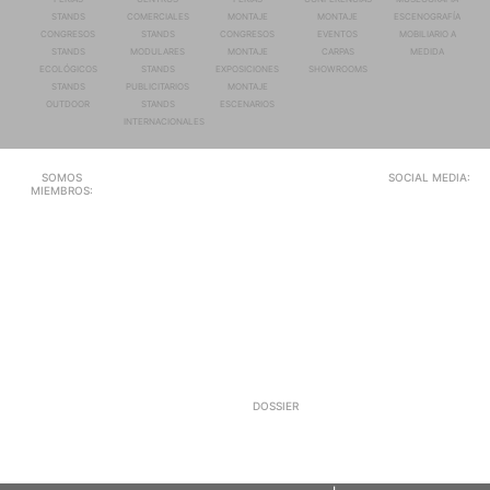
STANDS
COMERCIALES
MONTAJE
MONTAJE
ESCENOGRAFÍA
CONGRESOS
STANDS
CONGRESOS
EVENTOS
MOBILIARIO A
STANDS
MODULARES
MONTAJE
CARPAS
MEDIDA
ECOLÓGICOS
STANDS
EXPOSICIONES
SHOWROOMS
STANDS
PUBLICITARIOS
MONTAJE
OUTDOOR
STANDS
ESCENARIOS
INTERNACIONALES
SOMOS
SOCIAL MEDIA:
MIEMBROS:
DOSSIER