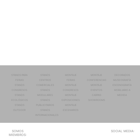
STANDS PARA
STANDS
MONTAJE
MONTAJE
DECORADOS
FERIAS
CENTROS
FERIAS
CONFERENCIAS
MUSEOGRAFÍA
STANDS
COMERCIALES
MONTAJE
MONTAJE
ESCENOGRAFÍA
CONGRESOS
STANDS
CONGRESOS
EVENTOS
MOBILIARIO A
STANDS
MODULARES
MONTAJE
CARPAS
MEDIDA
ECOLÓGICOS
STANDS
EXPOSICIONES
SHOWROOMS
STANDS
PUBLICITARIOS
MONTAJE
OUTDOOR
STANDS
ESCENARIOS
INTERNACIONALES
SOMOS
SOCIAL MEDIA:
MIEMBROS: