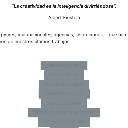
“La creatividad es la inteligencia divirtiéndose”.
Albert Einstein
 pymes, multinacionales, agencias, instituciones,… que ha
nos de nuestros últimos trabajos.
DISEÑO DE STANDS
STANDS FERIAS
STANDS CONGRESOS
STANDS ECOLÓGICOS
STANDS OUTDOOR
STANDS CENTROS COMERCIALES
FERIAS Y CONGRESOS