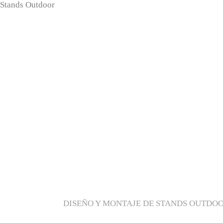
Stands Outdoor
.
Proyectos
Stands
Ferias y 
DISEÑO Y MONTAJE DE STANDS OUTDOO