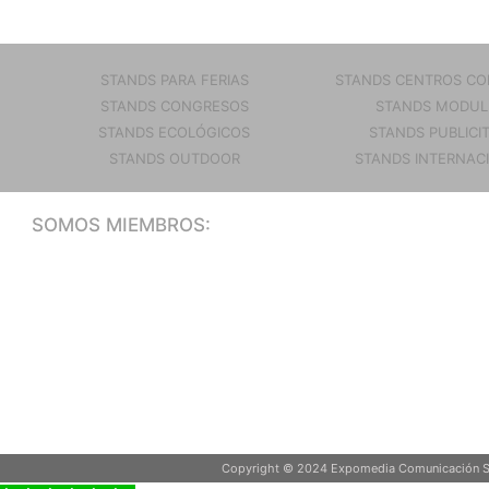
STANDS PARA FERIAS
STANDS CENTROS CO
STANDS CONGRESOS
STANDS MODUL
STANDS ECOLÓGICOS
STANDS PUBLICI
STANDS OUTDOOR
STANDS INTERNAC
SOMOS MIEMBROS:
Copyright © 2024 Expomedia Comunicación S.