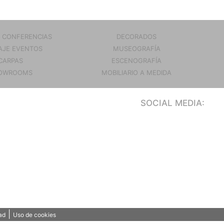
 CONFERENCIAS
DECORADOS
JE EVENTOS
MUSEOGRAFÍA
CARPAS
ESCENOGRAFÍA
OWROOMS
MOBILIARIO A MEDIDA
SOCIAL MEDIA:
|
ad
Uso de cookies