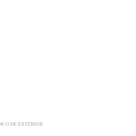
info@expo-media.com
Congresos
Eventos
Interior
Sostenibilidad
E
R O DE EXTERIOR