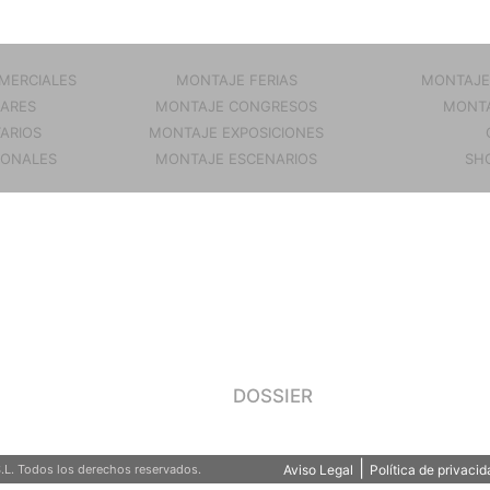
MERCIALES
MONTAJE FERIAS
MONTAJE
ARES
MONTAJE CONGRESOS
MONTA
TARIOS
MONTAJE EXPOSICIONES
IONALES
MONTAJE ESCENARIOS
SH
DOSSIER
|
L. Todos los derechos reservados.
Aviso Legal
Política de privacid