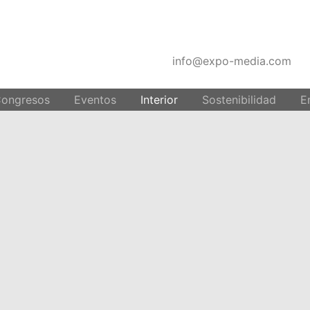
info@expo-media.com
DISEÑO DE STANDS PARA INTERIORE
Congresos
Eventos
Interior
Sostenibilidad
E