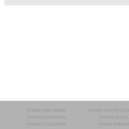
STANDS PARA FERIAS
STANDS CENTROS CO
STANDS CONGRESOS
STANDS MODUL
STANDS ECOLÓGICOS
STANDS PUBLICI