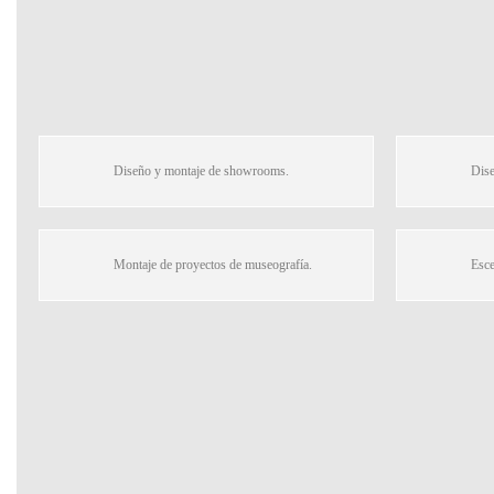
Diseño y montaje de showrooms.
Dise
Montaje de proyectos de museografía.
Esce