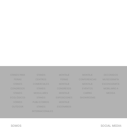
STANDS PARA
STANDS
MONTAJE
MONTAJE
DECORADOS
FERIAS
CENTROS
FERIAS
CONFERENCIAS
MUSEOGRAFÍA
STANDS
COMERCIALES
MONTAJE
MONTAJE
ESCENOGRAFÍA
CONGRESOS
STANDS
CONGRESOS
EVENTOS
MOBILIARIO A
STANDS
MODULARES
MONTAJE
CARPAS
MEDIDA
ECOLÓGICOS
STANDS
EXPOSICIONES
SHOWROOMS
STANDS
PUBLICITARIOS
MONTAJE
OUTDOOR
STANDS
ESCENARIOS
INTERNACIONALES
SOMOS
SOCIAL MEDIA: