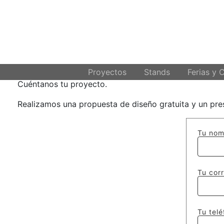
SOLICITA PRESUPUE
.
Proyectos
Stands
Ferias y 
Cuéntanos tu proyecto.
Realizamos una propuesta de diseño gratuita y un pre
Tu nom
Tu corr
Tu telé