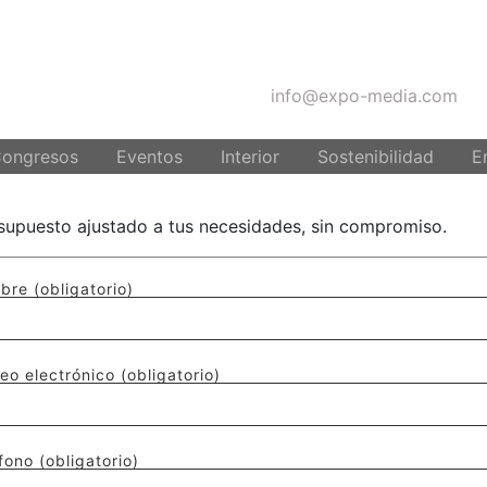
info@expo-media.com
STO
Congresos
Eventos
Interior
Sostenibilidad
E
supuesto ajustado a tus necesidades, sin compromiso.
bre (obligatorio)
eo electrónico (obligatorio)
fono (obligatorio)