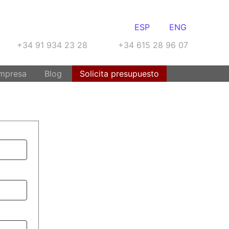
ESP
ENG
+34 91 934 23 28
+34 615 28 96 07
mpresa
Blog
Solicita presupuesto