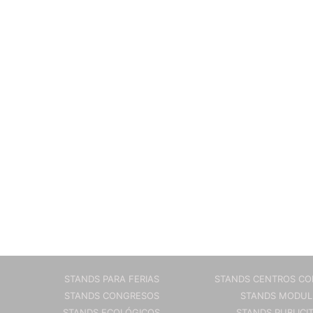
STANDS PARA FERIAS
STANDS CENTROS CO
STANDS CONGRESOS
STANDS MODUL
STANDS ECOLÓGICOS
STANDS PUBLICI