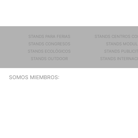
STANDS PARA FERIAS
STANDS CENTROS CO
STANDS CONGRESOS
STANDS MODUL
STANDS ECOLÓGICOS
STANDS PUBLICI
STANDS OUTDOOR
STANDS INTERNAC
SOMOS MIEMBROS: