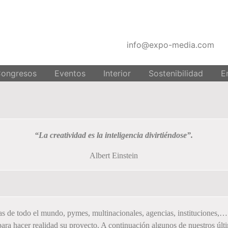
info@expo-media.com
Congresos
Eventos
Interior
Sostenibilidad
E
“La creatividad es la inteligencia divirtiéndose”.
Albert Einstein
as de todo el mundo, pymes, multinacionales, agencias, instituciones,
ra hacer realidad su proyecto. A continuación algunos de nuestros últi