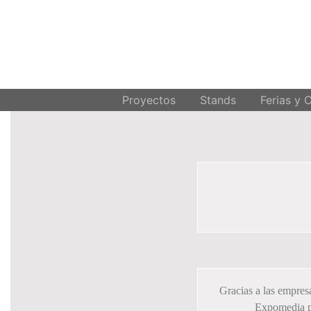
PROYECTOS DISEÑO DE STANDS
.
Proyectos
Stands
Ferias y 
Gracias a las empres
Expomedia pa