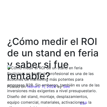
¿Cómo medir el ROI
de un stand en feria
y saber si fue
rentable?
Participar en una feria profesional es una de las
acciones de marketing más potentes para
empresas B2B. Sin embargo, también es una de las
Posted on
febrero 11, 2026
by
Seo
inversiones más exigentes a nivel presupuestario.
Diseño del stand, montaje, desplazamientos,
equipo comercial, materiales, activaciones… la
ESP