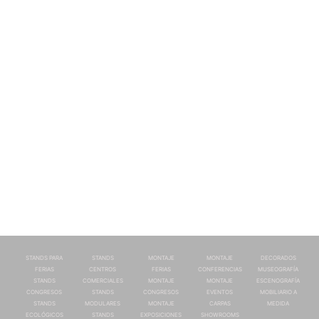
STANDS PARA
STANDS
MONTAJE
MONTAJE
DECORADOS
FERIAS
CENTROS
FERIAS
CONFERENCIAS
MUSEOGRAFÍA
STANDS
COMERCIALES
MONTAJE
MONTAJE
ESCENOGRAFÍA
CONGRESOS
STANDS
CONGRESOS
EVENTOS
MOBILIARIO A
STANDS
MODULARES
MONTAJE
CARPAS
MEDIDA
ECOLÓGICOS
STANDS
EXPOSICIONES
SHOWROOMS