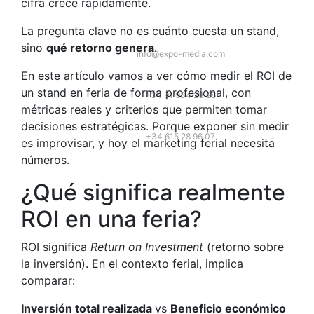
cifra crece rápidamente.
La pregunta clave no es cuánto cuesta un stand,
sino
qué retorno genera
.
info@expo-media.com
En este artículo vamos a ver cómo medir el ROI de
un stand en feria de forma profesional, con
+34 91 934 23 28
métricas reales y criterios que permiten tomar
decisiones estratégicas. Porque exponer sin medir
+34 615 28 96 07
es improvisar, y hoy el marketing ferial necesita
números.
¿Qué significa realmente
ROI en una feria?
ROI significa
Return on Investment
(retorno sobre
la inversión). En el contexto ferial, implica
comparar:
Inversión total realizada
vs
Beneficio económico