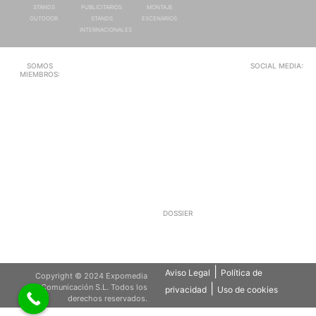
STANDS
PUBLICITARIOS
MONTAJE
OUTDOOR
STANDS
ESCENARIOS
INTERNACIONALES
SOMOS
SOCIAL MEDIA:
MIEMBROS:
DOSSIER
|
Aviso Legal
Política de
Copyright © 2024 Expomedia
|
Comunicación S.L. Todos los
privacidad
Uso de cookies
derechos reservados.