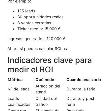
Por ejemplo:
125 leads
30 oportunidades reales
8 ventas cerradas
Ticket medio: 15.000 €
Ingresos generados: 120.000 €
Ahora sí puedes calcular ROI real.
Indicadores clave para
medir el ROI
Métrica
Qué mide
Cuándo analizarla
Atracción del
Nº de leads
Durante la feria
stand
Leads
Calidad del
Durante y post
cualificados
tráfico
feria
Coste por
Eficiencia de
Post feria