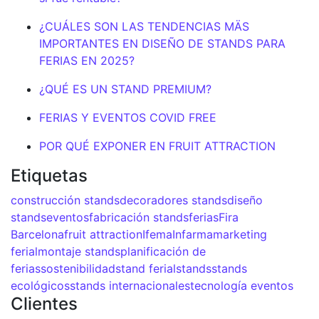
¿CUÁLES SON LAS TENDENCIAS MÄS
IMPORTANTES EN DISEÑO DE STANDS PARA
FERIAS EN 2025?
¿QUÉ ES UN STAND PREMIUM?
FERIAS Y EVENTOS COVID FREE
POR QUÉ EXPONER EN FRUIT ATTRACTION
Etiquetas
construcción stands
decoradores stands
diseño
stands
eventos
fabricación stands
ferias
Fira
Barcelona
fruit attraction
Ifema
Infarma
marketing
ferial
montaje stands
planificación de
ferias
sostenibilidad
stand ferial
stands
stands
ecológicos
stands internacionales
tecnología eventos
Clientes