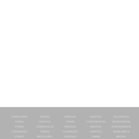
STANDS PARA
STANDS
MONTAJE
MONTAJE
DECORADOS
FERIAS
CENTROS
FERIAS
CONFERENCIAS
MUSEOGRAFÍA
STANDS
COMERCIALES
MONTAJE
MONTAJE
ESCENOGRAFÍA
CONGRESOS
STANDS
CONGRESOS
EVENTOS
MOBILIARIO A
STANDS
MODULARES
MONTAJE
CARPAS
MEDIDA