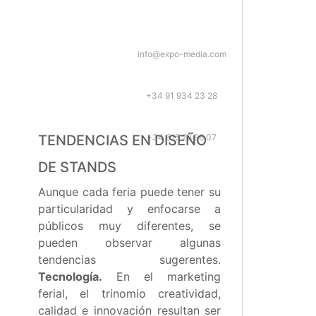
info@expo-media.com
+34 91 934 23 28
+34 615 28 96 07
TENDENCIAS EN DISEÑO
DE STANDS
Aunque cada feria puede tener su
particularidad y enfocarse a
públicos muy diferentes, se
pueden observar algunas
tendencias sugerentes.
Tecnología.
En el marketing
ferial, el trinomio creatividad,
calidad e innovación resultan ser