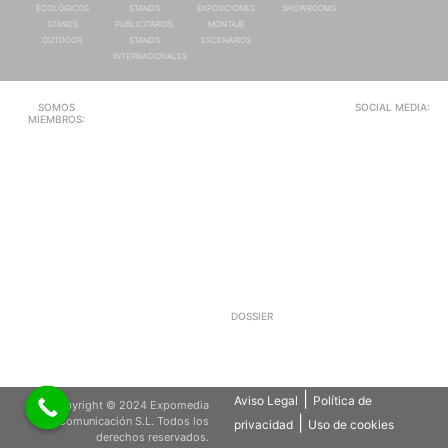
ECOLÓGICOS
STANDS
EXPOSICIONES
SHOWROOMS
STANDS
PUBLICITARIOS
MONTAJE
OUTDOOR
STANDS
ESCENARIOS
INTERNACIONALES
SOMOS
SOCIAL MEDIA:
MIEMBROS:
DOSSIER
|
Aviso Legal
Política de
Copyright © 2024 Expomedia
|
Comunicación S.L. Todos los
privacidad
Uso de cookies
derechos reservados.