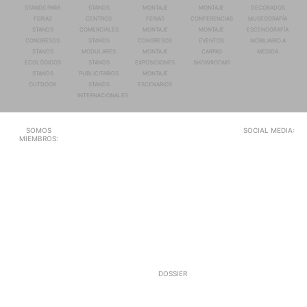
STANDS PARA
STANDS
MONTAJE
MONTAJE
DECORADOS
FERIAS
CENTROS
FERIAS
CONFERENCIAS
MUSEOGRAFÍA
STANDS
COMERCIALES
MONTAJE
MONTAJE
ESCENOGRAFÍA
CONGRESOS
STANDS
CONGRESOS
EVENTOS
MOBILIARIO A
STANDS
MODULARES
MONTAJE
CARPAS
MEDIDA
ECOLÓGICOS
STANDS
EXPOSICIONES
SHOWROOMS
STANDS
PUBLICITARIOS
MONTAJE
OUTDOOR
STANDS
ESCENARIOS
INTERNACIONALES
SOMOS
SOCIAL MEDIA:
MIEMBROS:
DOSSIER