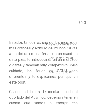
ENG
Estados Unidos es uno de los mercados
info@expo-media.com
más grandes y exitoso del mundo. Si vas
a participar en una feria con un stand en
+34 91 934 23 28
este país, te introducirás en un mercado
gigante y también muy competitivo. Pero
cuidado, las ferias en EE.UU. son
+34 615 28 96 07
diferentes y te explicamos por qué en
este post.
Cuando hablamos de montar stands al
otro lado del Atlántico, debemos tener en
cuenta que vamos a trabajar con