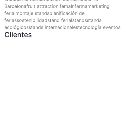
Barcelona
fruit attraction
Ifema
Infarma
marketing
ferial
montaje stands
planificación de
ferias
sostenibilidad
stand ferial
stands
stands
ecológicos
stands internacionales
tecnología eventos
Clientes